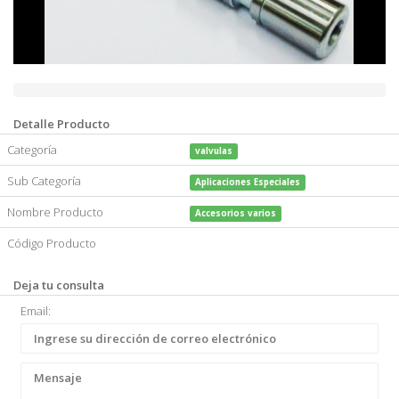
vastago vcd50.jpg
Detalle Producto
Categoría
valvulas
Sub Categoría
Aplicaciones Especiales
Nombre Producto
Accesorios varios
Código Producto
Deja tu consulta
Email: