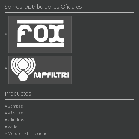
Somos Distribuidores Oficiales
Productos
Bombas
Válvulas
Cilindros
Varios
Motores y Direcciones