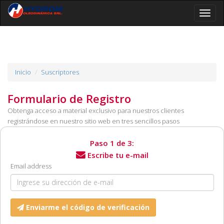
Toggle
naviga
Inicio
Suscriptores
Formulario de Registro
Obtenga acceso a material exclusivo para nuestros clientes
registrándose en nuestro sitio web en tres sencillos pasos
Paso 1 de 3:
Escribe tu e-mail
Email:
Email address
Enviarme el código de verificación