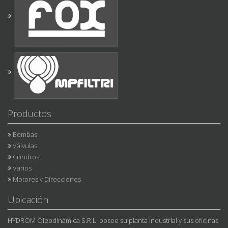
Productos
Bombas
Válvulas
Cilindros
Varios
Motores y Direcciones
Ubicación
HYDROM Oleodinámica S.R.L. posee su planta industrial y sus oficinas