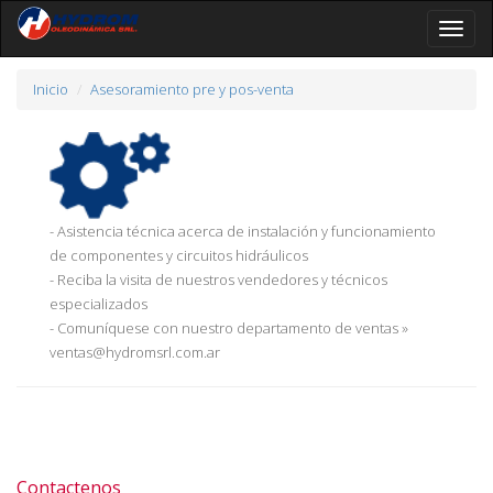
Toggle
naviga
Inicio
Asesoramiento pre y pos-venta
- Asistencia técnica acerca de instalación y funcionamiento
de componentes y circuitos hidráulicos
- Reciba la visita de nuestros vendedores y técnicos
especializados
- Comuníquese con nuestro departamento de ventas »
ventas@hydromsrl.com.ar
Contactenos